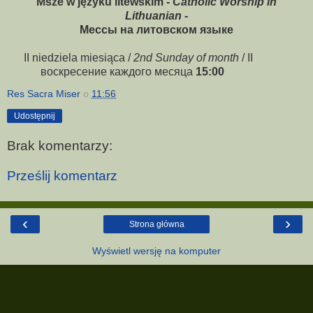
Msze w języku litewskim -
Catholic Worship in
Lithuanian
-
Мессы
на
литовском
языке
II niedziela miesiąca /
2nd Sunday of month
/ II
воскресение каждого месяца
15:00
Res Sacra Miser
o
11:56
Udostępnij
Brak komentarzy:
Prześlij komentarz
‹
›
Strona główna
Wyświetl wersję na komputer