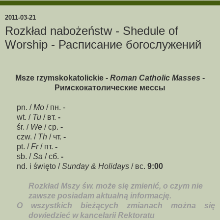
2011-03-21
Rozkład nabożeństw - Shedule of
Worship - Расписание богослужений
Msze rzymskokatolickie -
Roman Catholic Masses
-
Римскокатолические мессы
pn. /
Mo
/ пн. -
wt. /
Tu
/ вт.
-
śr. /
We
/ ср.
-
czw. /
Th
/ чт.
-
pt. /
Fr
/ пт.
-
sb. /
Sa
/
сб
.
-
nd. i święto /
Sunday & Holidays
/
вс
.
9:00
Rozkład Mszy św. może się zmienić, o czym nie
zawsze posiadam aktualną informację.
O wszystkich bieżących zmianach można się
dowiedzieć w kancelarii Rektoratu