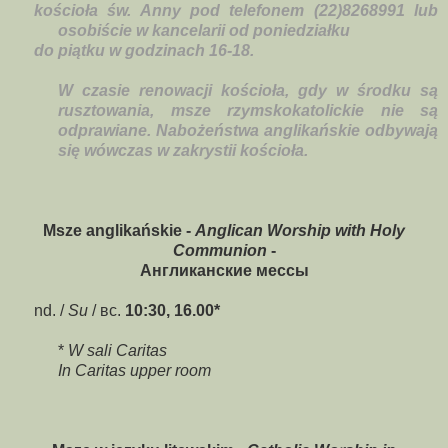
kościoła św. Anny pod telefonem (22)8268991 lub
osobiście w kancelarii od poniedziałku
do piątku w godzinach 16-18.
W czasie renowacji kościoła, gdy w środku są
rusztowania, msze rzymskokatolickie nie są
odprawiane. Nabożeństwa anglikańskie odbywają
się wówczas w zakrystii kościoła.
Msze anglikańskie -
Anglican Worship with Holy
Communion
-
Англиканские
мессы
nd. /
Su
/
вс
.
10:30, 16.00*
*
W sali Caritas
In Caritas upper room