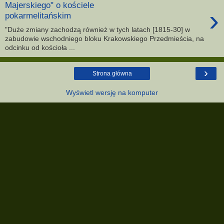
Majerskiego" o kościele
›
pokarmelitańskim
"Duże zmiany zachodzą również w tych latach [1815-30] w
zabudowie wschodniego bloku Krakowskiego Przedmieścia, na
odcinku od kościoła ...
›
Strona główna
Wyświetl wersję na komputer